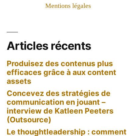
séduire,
Mentions légales
des
années
pour
construire
Articles récents
Produisez des contenus plus
efficaces grâce à aux content
assets
Concevez des stratégies de
communication en jouant –
interview de Katleen Peeters
(Outsource)
Le thoughtleadership : comment