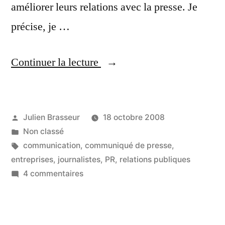
améliorer leurs relations avec la presse. Je
précise, je …
« 7
Continuer la lecture
secondes
pour
Publié
Julien Brasseur
18 octobre 2008
séduire,
par
Publié
Non classé
des
dans
Étiquettes :
communication
,
communiqué de presse
,
années
entreprises
,
journalistes
,
PR
,
relations publiques
sur
4 commentaires
pour
7
construire »
secondes
pour