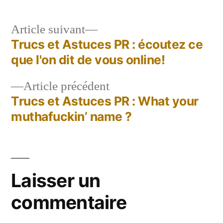
Article
Article suivant
suivant :
Trucs et Astuces PR : écoutez ce
Navigation
que l'on dit de vous online!
de
Article
Article précédent
l’article
précédent :
Trucs et Astuces PR : What your
muthafuckin’ name ?
Laisser un
commentaire