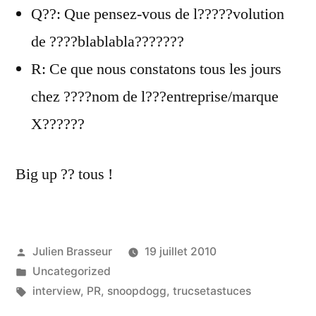
Q??: Que pensez-vous de l?????volution
de ????blablabla???????
R: Ce que nous constatons tous les jours
chez ????nom de l???entreprise/marque
X??????
Big up ?? tous !
Publié
Julien Brasseur
19 juillet 2010
par
Publié
Uncategorized
dans
Étiquettes :
interview
,
PR
,
snoopdogg
,
trucsetastuces