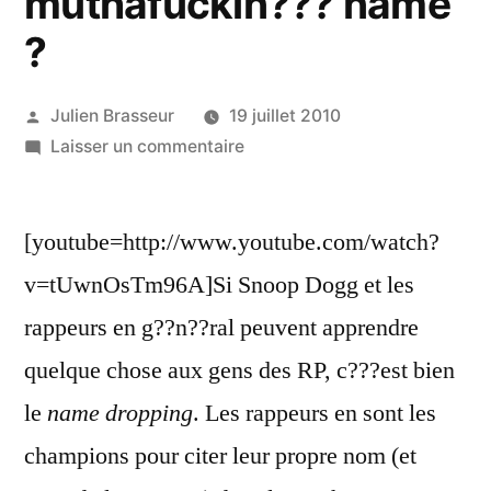
muthafuckin??? name
?
Publié
Julien Brasseur
19 juillet 2010
par
sur
Laisser un commentaire
Trucs
et
[youtube=http://www.youtube.com/watch?
Astuces
PR
v=tUwnOsTm96A]Si Snoop Dogg et les
:
rappeurs en g??n??ral peuvent apprendre
What
your
quelque chose aux gens des RP, c???est bien
muthafuckin???
le
name dropping
. Les rappeurs en sont les
name
champions pour citer leur propre nom (et
?