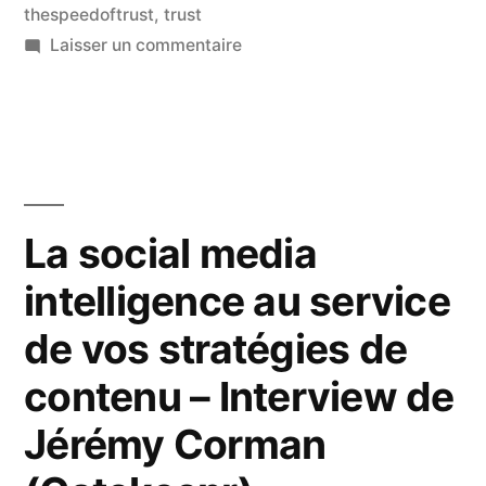
crédibilité
thespeedoftrust
,
trust
sur
Laisser un commentaire
? »
Comment
entretenir
et
développer
votre
crédibilité
La social media
?
intelligence au service
de vos stratégies de
contenu – Interview de
Jérémy Corman