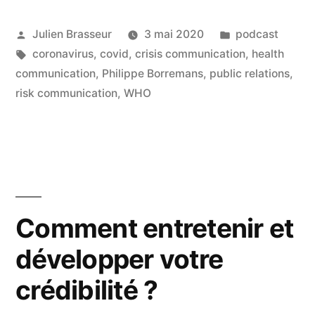
des
Publié
Publié
Julien Brasseur
3 mai 2020
podcast
risques
par
Étiquettes :
dans
coronavirus
,
covid
,
crisis communication
,
health
sanitaires
communication
,
Philippe Borremans
,
public relations
,
dans
risk communication
,
WHO
le
contexte
du
Coronavirus »
Comment entretenir et
développer votre
crédibilité ?