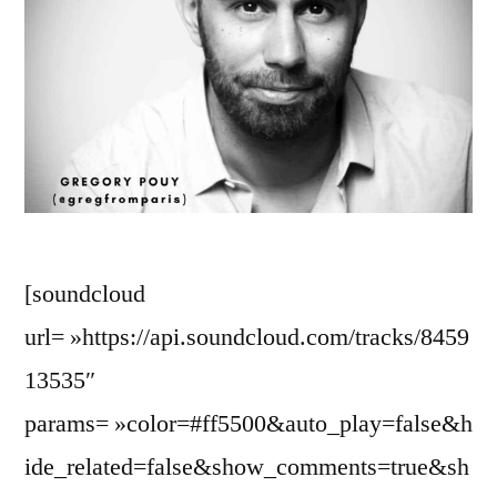
[soundcloud
url= »https://api.soundcloud.com/tracks/8459
13535″
params= »color=#ff5500&auto_play=false&h
ide_related=false&show_comments=true&sh