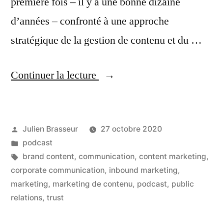
première fois – il y a une bonne dizaine
d’années – confronté à une approche
stratégique de la gestion de contenu et du …
« Le
Continuer la lecture
Content
Marketing
Publié
Julien Brasseur
27 octobre 2020
démystifié »
par
Publié
podcast
dans
Étiquettes :
brand content
,
communication
,
content marketing
,
corporate communication
,
inbound marketing
,
marketing
,
marketing de contenu
,
podcast
,
public
relations
,
trust