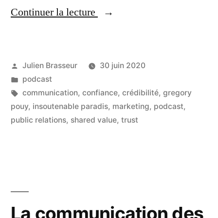
« Gregory
Continuer la lecture
Pouy
pour
Publié
Julien Brasseur
30 juin 2020
son
par
Publié
podcast
Livre
dans
Étiquettes :
communication
,
confiance
,
crédibilité
,
gregory
"Insoutenable
pouy
,
insoutenable paradis
,
marketing
,
podcast
,
public relations
,
shared value
,
trust
Paradis" »
La communication des