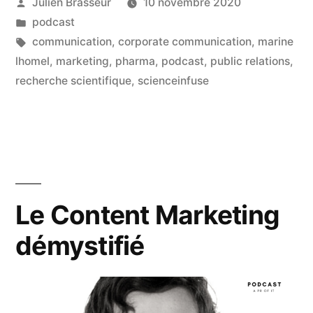
Publié
Julien Brasseur
10 novembre 2020
la
par
Publié
podcast
pharma
dans
Étiquettes :
communication
,
corporate communication
,
marine
et
lhomel
,
marketing
,
pharma
,
podcast
,
public relations
,
recherche scientifique
,
scienceinfuse
la
recherche
scientifique »
Le Content Marketing
démystifié