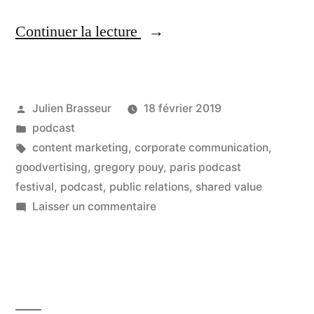
« Les
Continuer la lecture
marques
et
Publié
Julien Brasseur
18 février 2019
le
par
Publié
podcast
changement
dans
Étiquettes :
content marketing
,
corporate communication
,
sociétal
goodvertising
,
gregory pouy
,
paris podcast
festival
,
podcast
,
public relations
,
shared value
–
sur
Laisser un commentaire
Interview
Les
marques
de
et
Gregory
le
Pouy »
changement