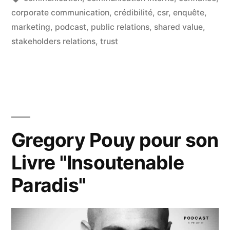
la
corporate communication
,
crédibilité
,
csr
,
enquête
,
marketing
,
podcast
,
public relations
,
shared value
,
nouvelle
stakeholders relations
,
trust
communication
? »
Gregory Pouy pour son
Livre "Insoutenable
Paradis"