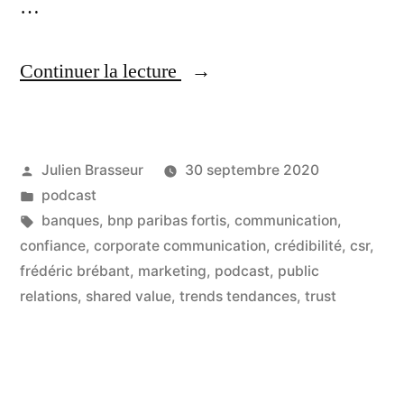
…
« Comment
Continuer la lecture
retrouver
du
Publié
Julien Brasseur
30 septembre 2020
sens
par
Publié
podcast
au
dans
Étiquettes :
banques
,
bnp paribas fortis
,
communication
,
métier
confiance
,
corporate communication
,
crédibilité
,
csr
,
frédéric brébant
,
marketing
,
podcast
,
public
et
relations
,
shared value
,
trends tendances
,
trust
aux
actions
de