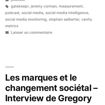
au
dans
Étiquettes :
gatekeepr
,
jeremy corman
,
measurement
,
service
podcast
,
social media
,
social media intelligence
,
social media monitoring
,
stephan salberter
,
vanity
de
metrics
vos
sur
Laisser un commentaire
La
stratégies
social
de
media
contenu
intelligence
au
–
service
Les marques et le
Interview
de
changement sociétal –
vos
de
stratégies
Jérémy
Interview de Gregory
de
Corman
contenu