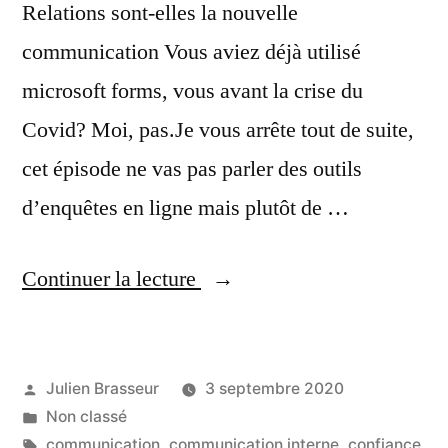
Relations sont-elles la nouvelle
communication Vous aviez déjà utilisé
microsoft forms, vous avant la crise du
Covid? Moi, pas.Je vous arrête tout de suite,
cet épisode ne vas pas parler des outils
d’enquêtes en ligne mais plutôt de …
« Les
Continuer la lecture
Stakeholders
Relations
Publié
Julien Brasseur
3 septembre 2020
sont-
par
Publié
Non classé
elles
dans
Étiquettes :
communication
,
communication interne
,
confiance
,