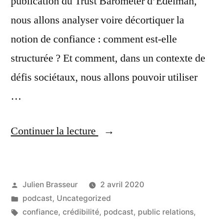
publication du Trust Barometer d’Edelman,
nous allons analyser voire décortiquer la
notion de confiance : comment est-elle
structurée ? Et comment, dans un contexte de
défis sociétaux, nous allons pouvoir utiliser
…
« Comment
Continuer la lecture
entretenir
et
Publié
Julien Brasseur
2 avril 2020
développer
par
Publié
podcast
,
Uncategorized
votre
dans
Étiquettes :
confiance
,
crédibilité
,
podcast
,
public relations
,