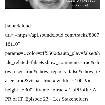
[soundcloud
url= »https://api.soundcloud.com/tracks/8867
18110″
params= »color=#ff5500&auto_play=false&h
ide_related=false&show_comments=true&sh
ow_user=true&show_reposts=false&show_te
aser=true&visual=true » width= »100% »
height= »300″ iframe= »true » /] aPRofIt · A
PR of IT_Episode 23 – Les Stakeholders