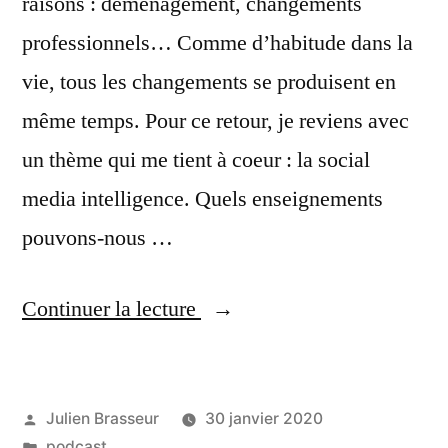
raisons : déménagement, changements
professionnels… Comme d’habitude dans la
vie, tous les changements se produisent en
même temps. Pour ce retour, je reviens avec
un thème qui me tient à coeur : la social
media intelligence. Quels enseignements
pouvons-nous …
« La
Continuer la lecture
social
media
Publié
Julien Brasseur
30 janvier 2020
intelligence
par
Publié
podcast