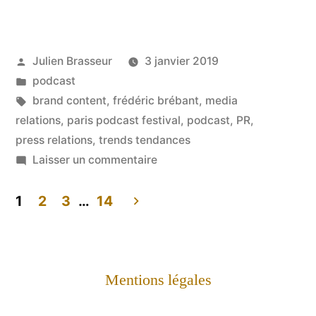
atouts
du
Publié
Julien Brasseur
3 janvier 2019
Podcast
par
Publié
podcast
pour
dans
Étiquettes :
brand content
,
frédéric brébant
,
media
les
relations
,
paris podcast festival
,
podcast
,
PR
,
press relations
,
trends tendances
marques »
sur
Laisser un commentaire
Les
atouts
1
2
3
…
14
du
Pagination
Podcast
des
pour
Mentions légales
les
publications
marques