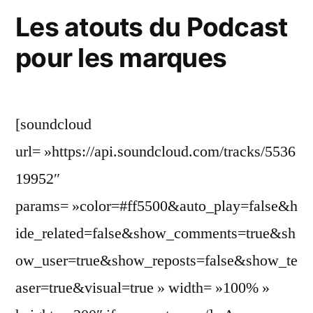
sociétal
Les atouts du Podcast
–
pour les marques
Interview
de
Gregory
Pouy
[soundcloud
url= »https://api.soundcloud.com/tracks/5536
19952″
params= »color=#ff5500&auto_play=false&h
ide_related=false&show_comments=true&sh
ow_user=true&show_reposts=false&show_te
aser=true&visual=true » width= »100% »