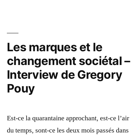
social
de
media
contenu
intelligence
au
–
service
Les marques et le
Interview
de
changement sociétal –
vos
de
stratégies
Jérémy
Interview de Gregory
de
Corman
contenu
Pouy
–
(Gatekeepr) »
Interview
de
Est-ce la quarantaine approchant, est-ce l’air
Jérémy
Corman
du temps, sont-ce les deux mois passés dans
(Gatekeepr)