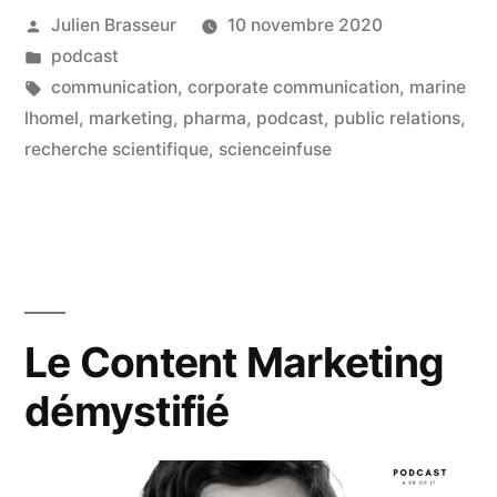
Publié
Julien Brasseur
10 novembre 2020
la
par
Publié
podcast
pharma
dans
Étiquettes :
communication
,
corporate communication
,
marine
et
lhomel
,
marketing
,
pharma
,
podcast
,
public relations
,
recherche scientifique
,
scienceinfuse
la
recherche
scientifique »
Le Content Marketing
démystifié