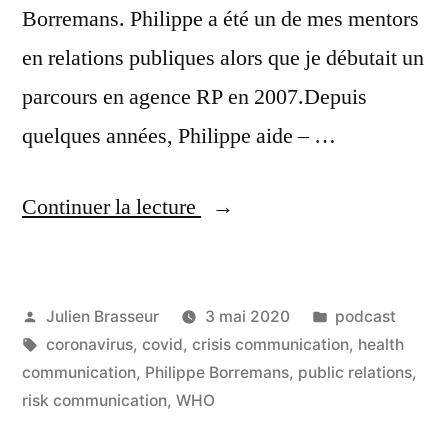
Borremans. Philippe a été un de mes mentors
en relations publiques alors que je débutait un
parcours en agence RP en 2007.Depuis
quelques années, Philippe aide – …
« La
Continuer la lecture
communication
des
Publié
Publié
Julien Brasseur
3 mai 2020
podcast
risques
par
Étiquettes :
dans
coronavirus
,
covid
,
crisis communication
,
health
sanitaires
communication
,
Philippe Borremans
,
public relations
,
dans
risk communication
,
WHO
le