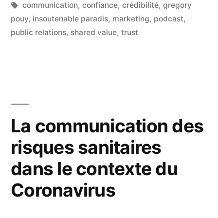
dans
Étiquettes :
communication
,
confiance
,
crédibilité
,
gregory
"Insoutenable
pouy
,
insoutenable paradis
,
marketing
,
podcast
,
public relations
,
shared value
,
trust
Paradis" »
La communication des
risques sanitaires
dans le contexte du
Coronavirus