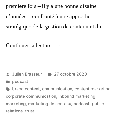
première fois – il y a une bonne dizaine
d’années – confronté à une approche
stratégique de la gestion de contenu et du …
« Le
Continuer la lecture
Content
Marketing
Publié
Julien Brasseur
27 octobre 2020
démystifié »
par
Publié
podcast
dans
Étiquettes :
brand content
,
communication
,
content marketing
,
corporate communication
,
inbound marketing
,
marketing
,
marketing de contenu
,
podcast
,
public
relations
,
trust