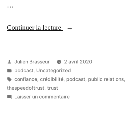
…
« Comment
Continuer la lecture
entretenir
et
Publié
Julien Brasseur
2 avril 2020
développer
par
Publié
podcast
,
Uncategorized
votre
dans
Étiquettes :
confiance
,
crédibilité
,
podcast
,
public relations
,
crédibilité
thespeedoftrust
,
trust
sur
Laisser un commentaire
? »
Comment
entretenir
et
développer