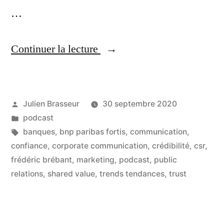
…
« Comment
Continuer la lecture
retrouver
du
Publié
Julien Brasseur
30 septembre 2020
sens
par
Publié
podcast
au
dans
Étiquettes :
banques
,
bnp paribas fortis
,
communication
,
métier
confiance
,
corporate communication
,
crédibilité
,
csr
,
frédéric brébant
,
marketing
,
podcast
,
public
et
relations
,
shared value
,
trends tendances
,
trust
aux
actions