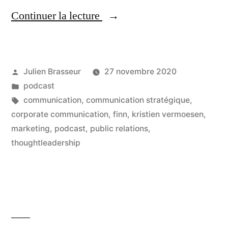
« Le
Continuer la lecture
thoughtleadership
:
Publié
Julien Brasseur
27 novembre 2020
comment
par
Publié
podcast
la
dans
Étiquettes :
communication
,
communication stratégique
,
communication
corporate communication
,
finn
,
kristien vermoesen
,
marketing
,
podcast
,
public relations
,
met
thoughtleadership
l’entreprise
en
projet »