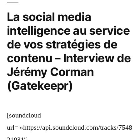
votre
crédibilité
La social media
?
intelligence au service
de vos stratégies de
contenu – Interview de
Jérémy Corman
(Gatekeepr)
[soundcloud
url= »https://api.soundcloud.com/tracks/7548
21031″