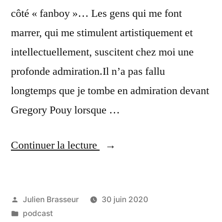
côté « fanboy »… Les gens qui me font
marrer, qui me stimulent artistiquement et
intellectuellement, suscitent chez moi une
profonde admiration.Il n’a pas fallu
longtemps que je tombe en admiration devant
Gregory Pouy lorsque …
« Gregory
Continuer la lecture
Pouy
pour
Publié
Julien Brasseur
30 juin 2020
son
par
Publié
podcast
Livre