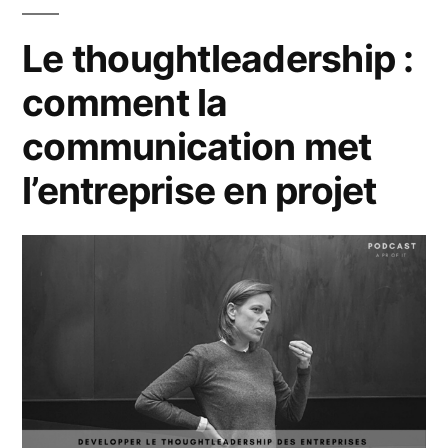
Katleen
Peeters
Le thoughtleadership :
(Outsource) »
comment la
communication met
l’entreprise en projet