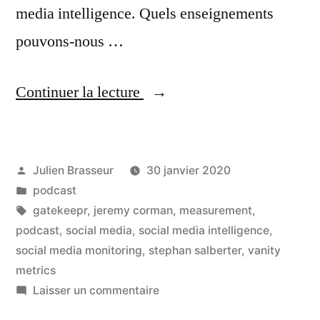
media intelligence. Quels enseignements
pouvons-nous …
« La
Continuer la lecture
social
media
Publié
Julien Brasseur
30 janvier 2020
intelligence
par
Publié
podcast
au
dans
Étiquettes :
gatekeepr
,
jeremy corman
,
measurement
,
service
podcast
,
social media
,
social media intelligence
,
social media monitoring
,
stephan salberter
,
vanity
de
metrics
vos
sur
Laisser un commentaire
La
stratégies