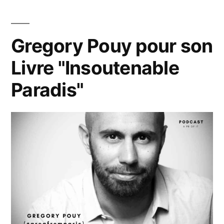
de
communication
? »
Gregory Pouy pour son
Livre "Insoutenable
Paradis"