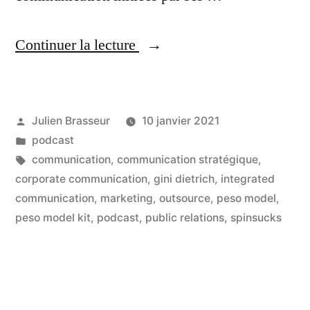
« Concevez
Continuer la lecture
des
stratégies
Publié
Julien Brasseur
10 janvier 2021
de
par
Publié
podcast
communication
dans
Étiquettes :
communication
,
communication stratégique
,
en
corporate communication
,
gini dietrich
,
integrated
communication
,
marketing
,
outsource
,
peso model
,
jouant
peso model kit
,
podcast
,
public relations
,
spinsucks
–
interview
de