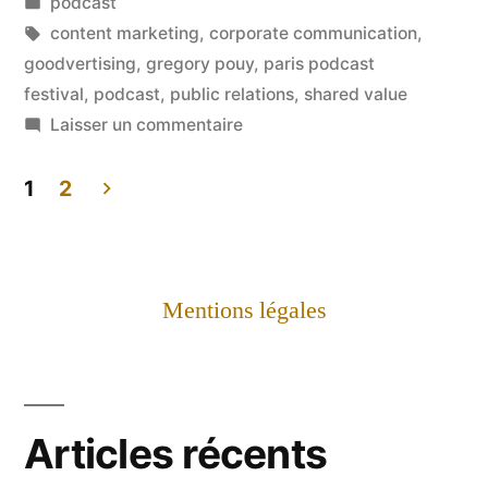
par
Publié
podcast
changement
dans
Étiquettes :
content marketing
,
corporate communication
,
sociétal
goodvertising
,
gregory pouy
,
paris podcast
festival
,
podcast
,
public relations
,
shared value
–
sur
Laisser un commentaire
Interview
Les
marques
1
2
de
et
Pagination
Gregory
le
des
Pouy »
changement
Mentions légales
sociétal
publications
–
Interview
de
Gregory
Articles récents
Pouy