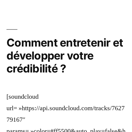
contexte
du
Coronavirus »
Comment entretenir et
développer votre
crédibilité ?
[soundcloud
url= »https://api.soundcloud.com/tracks/7627
79167″
params= »color=#ff5500&auto_play=false&h