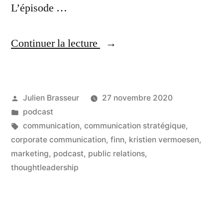
L’épisode …
« Le
Continuer la lecture
thoughtleadership
:
Publié
Julien Brasseur
27 novembre 2020
comment
par
Publié
podcast
la
dans
Étiquettes :
communication
,
communication stratégique
,
communication
corporate communication
,
finn
,
kristien vermoesen
,
marketing
,
podcast
,
public relations
,
met
thoughtleadership
l’entreprise
en
projet »