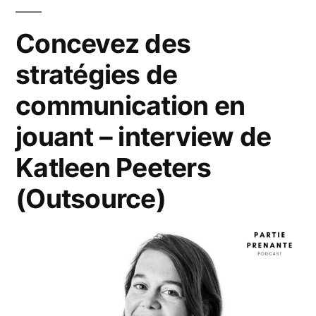
efficaces
grâce
Concevez des
à
stratégies de
aux
content
communication en
assets
jouant – interview de
Katleen Peeters
(Outsource)