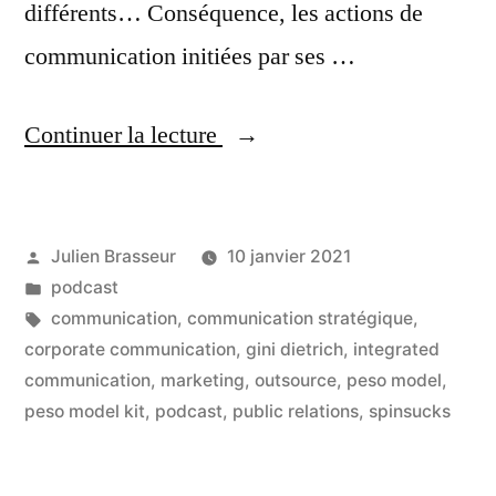
différents… Conséquence, les actions de
communication initiées par ses …
« Concevez
Continuer la lecture
des
stratégies
Publié
Julien Brasseur
10 janvier 2021
de
par
Publié
podcast
communication
dans
Étiquettes :
communication
,
communication stratégique
,
en
corporate communication
,
gini dietrich
,
integrated
communication
,
marketing
,
outsource
,
peso model
,
jouant
peso model kit
,
podcast
,
public relations
,
spinsucks
–
interview