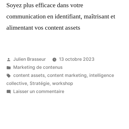
Soyez plus efficace dans votre
communication en identifiant, maîtrisant et
alimentant vos content assets
Publié
Julien Brasseur
13 octobre 2023
par
Publié
Marketing de contenus
dans
Étiquettes :
content assets
,
content marketing
,
intelligence
collective
,
Stratégie
,
workshop
sur
Laisser un commentaire
Produisez
des
contenus
plus