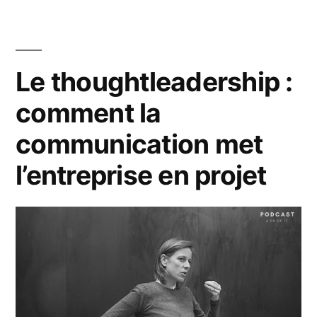
de
Katleen
Peeters
Le thoughtleadership :
(Outsource) »
comment la
communication met
l’entreprise en projet