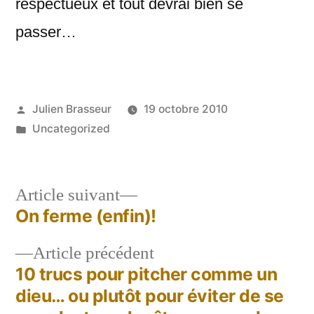
respectueux et tout devrai bien se
passer…
Publié
Julien Brasseur
19 octobre 2010
par
Publié
Uncategorized
dans
Article
Article suivant
suivant :
On ferme (enfin)!
Navigation
Article
Article précédent
de
précédent :
10 trucs pour pitcher comme un
l’article
dieu… ou plutôt pour éviter de se