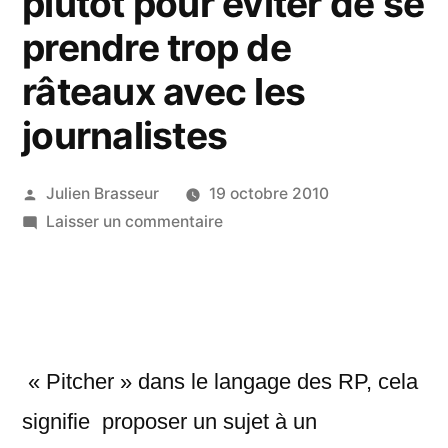
plutôt pour éviter de se
prendre trop de
râteaux avec les
journalistes
Publié
Julien Brasseur
19 octobre 2010
par
sur
Laisser un commentaire
10
trucs
pour
pitcher
comme
« Pitcher » dans le langage des RP, cela
un
dieu.
signifie proposer un sujet à un
ou