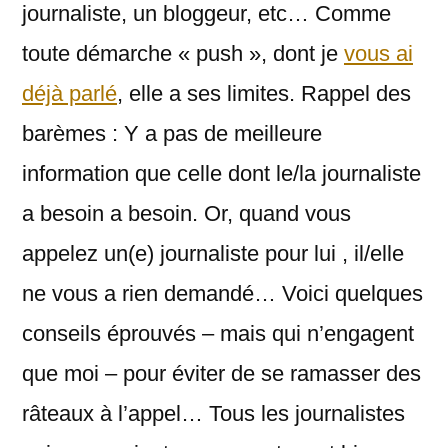
journaliste, un bloggeur, etc… Comme
plutôt
toute démarche « push », dont je
vous ai
pour
éviter
déjà parlé
, elle a ses limites. Rappel des
de
barèmes : Y a pas de meilleure
se
prendre
information que celle dont le/la journaliste
trop
a besoin a besoin. Or, quand vous
de
râteaux
appelez un(e) journaliste pour lui , il/elle
avec
ne vous a rien demandé… Voici quelques
les
conseils éprouvés – mais qui n’engagent
journalistes
que moi – pour éviter de se ramasser des
râteaux à l’appel… Tous les journalistes