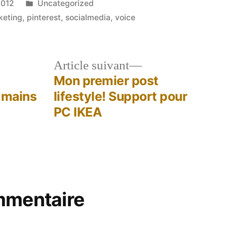
Publié
2012
Uncategorized
dans
keting
,
pinterest
,
socialmedia
,
voice
le
Article
Article suivant
dent :
suivant :
Mon premier post
 mains
lifestyle! Support pour
PC IKEA
mmentaire