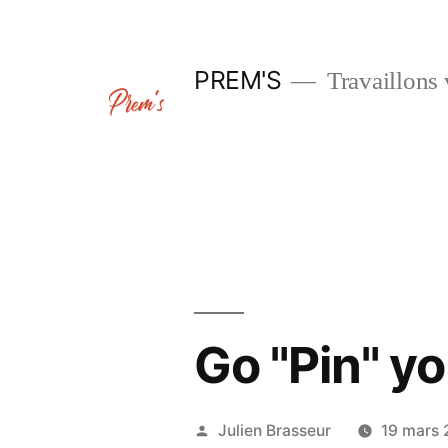
Aller
au
PREM'S
Travaillons 
contenu
Go "Pin" yo
Publié
Julien Brasseur
19 mars 