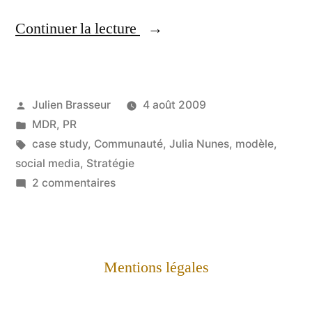
« Julia:
Continuer la lecture
muse
"Social
Publié
Julien Brasseur
4 août 2009
Media" »
par
Publié
MDR
,
PR
dans
Étiquettes :
case study
,
Communauté
,
Julia Nunes
,
modèle
,
social media
,
Stratégie
sur
2 commentaires
Julia:
muse
"Social
Media"
Mentions légales