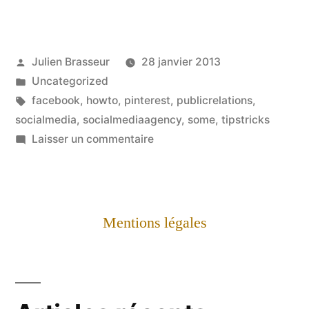
Publié
Julien Brasseur
28 janvier 2013
par
Publié
Uncategorized
dans
Étiquettes :
facebook
,
howto
,
pinterest
,
publicrelations
,
socialmedia
,
socialmediaagency
,
some
,
tipstricks
sur
Laisser un commentaire
[TRUC]
–
Comment
partager
Mentions légales
une
photo
de
Facebook