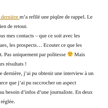
Tais-
toi
 dernière
m’a refilé une piqûre de rappel. Le
et
écoute
ien de retour.
!
s mes contacts – que ce soit avec les
(part.
1)
gues, les prospects… Ecouter ce que les
nt. Pas uniquement par politesse
Mais
rs résultats !
 dernière, j’ai pu obtenir une interview à un
rce que j’ai pu raccrocher un aspect
 au besoin d’infos d’une journaliste. En deux
 réglée.