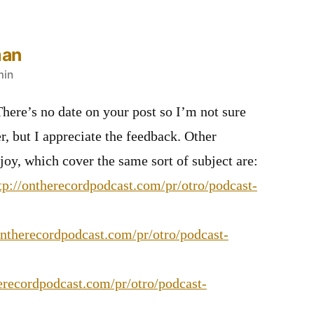
man
min
There’s no date on your post so I’m not sure
der, but I appreciate the feedback. Other
oy, which cover the same sort of subject are:
tp://ontherecordpodcast.com/pr/otro/podcast-
ontherecordpodcast.com/pr/otro/podcast-
herecordpodcast.com/pr/otro/podcast-