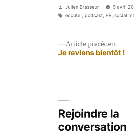
Publié
Julien Brasseur
9 avril 2
par
Étiquettes :
écouter
,
podcast
,
PR
,
social m
Artic
Article précédent
précé
Je reviens bientôt !
Navigation
de
l’article
Rejoindre la
conversation