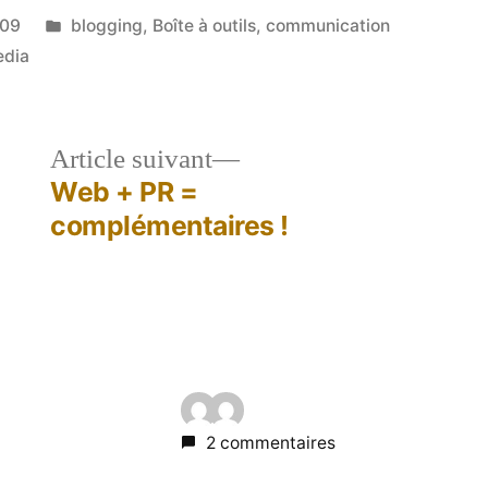
Publié
009
blogging
,
Boîte à outils
,
communication
dans
edia
le
Article
Article suivant
dent :
suivant :
Web + PR =
complémentaires !
2 commentaires