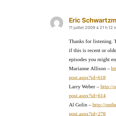
Eric Schwartz
a
11 juillet 2009 à 21 h 12 
dit :
Thanks for listening. 
if this is recent or ol
episodes you might enj
Marianne Allison –
ht
post.aspx?id=618
Larry Weber –
http://
post.aspx?id=614
Al Golin –
http://ont
post.aspx?id=278