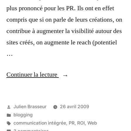
plus prononcé pour les PR. Ils ont en effet
compris que si on parle de leurs créations, on
contribue à augmenter la visibilité autour des
sites créés, on augmente le reach (potentiel
…
« Web
Continuer la lecture
+
PR
Publié
Julien Brasseur
26 avril 2009
=
par
Publié
blogging
complémentaires
dans
Étiquettes :
communication intégrée
,
PR
,
ROI
,
Web
sur