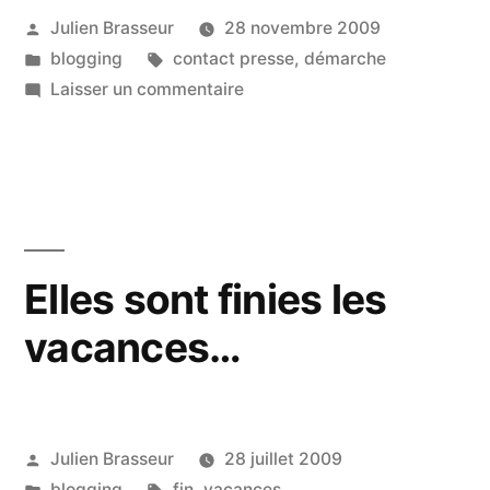
Publié
Julien Brasseur
28 novembre 2009
blogue-
par
Publié
Étiquettes :
blogging
contact presse
,
démarche
moi
dans
sur
Laisser un commentaire
! »
Tu
m'aimes?
Alors,
blogue-
moi
!
Elles sont finies les
vacances…
Publié
Julien Brasseur
28 juillet 2009
par
Publié
Étiquettes :
blogging
fin
,
vacances