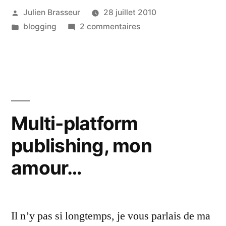
Publié
Julien Brasseur
28 juillet 2010
par
Publié
sur
blogging
2 commentaires
dans
Je
déménage!
Multi-platform
publishing, mon
amour…
Il n’y pas si longtemps, je vous parlais de ma