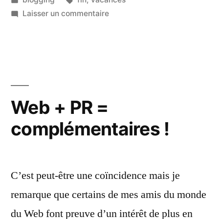
dans
sur
Laisser un commentaire
Elles
sont
finies
les
vacances…
Web + PR =
complémentaires !
C’est peut-être une coïncidence mais je
remarque que certains de mes amis du monde
du Web font preuve d’un intérêt de plus en