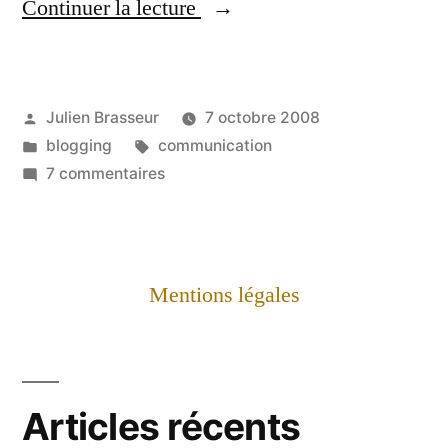
« À
Continuer la lecture
mon
tour… »
Publié
Julien Brasseur
7 octobre 2008
par
Publié
Étiquettes :
blogging
communication
dans
sur
7 commentaires
À
mon
tour…
Mentions légales
Articles récents