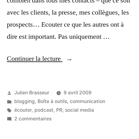
combien dans tous mes contacts – que ce soit
avec les clients, la presse, mes collègues, les
prospects… Ecouter ce que les autres ont à
dire est important. Pas uniquement …
« Tais-
Continuer la lecture
toi
et
Publié
Julien Brasseur
9 avril 2009
écoute
par
Publié
blogging
,
Boîte à outils
,
communication
!
dans
Étiquettes :
écouter
,
podcast
,
PR
,
social media
(part.
sur
2 commentaires
Tais-
1) »
toi