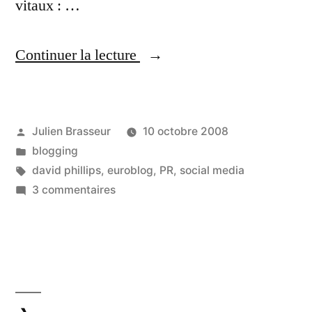
vitaux : …
« "C'est
Continuer la lecture
le
genre
Publié
Julien Brasseur
10 octobre 2008
de
par
Publié
blogging
choses
dans
Étiquettes :
david phillips
,
euroblog
,
PR
,
social media
que
sur
3 commentaires
"C'est
notre
le
ADN
genre
de
adore
choses
!" »
que