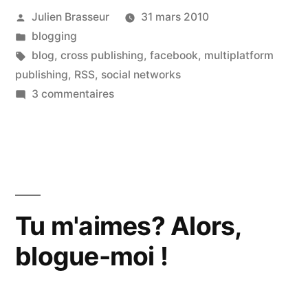
Publié
Julien Brasseur
31 mars 2010
mon
par
Publié
blogging
amour… »
dans
Étiquettes :
blog
,
cross publishing
,
facebook
,
multiplatform
publishing
,
RSS
,
social networks
sur
3 commentaires
Multi-
platform
publishing,
mon
amour…
Tu m'aimes? Alors,
blogue-moi !