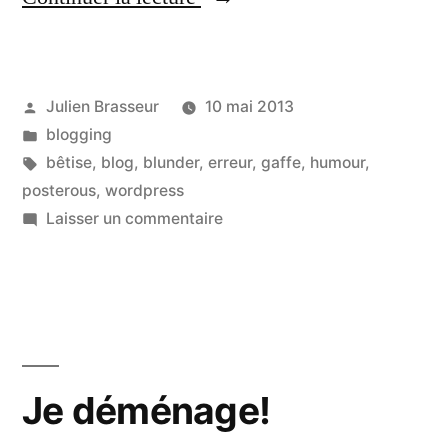
or
not
Publié
Julien Brasseur
10 mai 2013
noobie… »
par
Publié
blogging
dans
Étiquettes :
bêtise
,
blog
,
blunder
,
erreur
,
gaffe
,
humour
,
posterous
,
wordpress
sur
Laisser un commentaire
Noobie
or
not
noobie…
Je déménage!