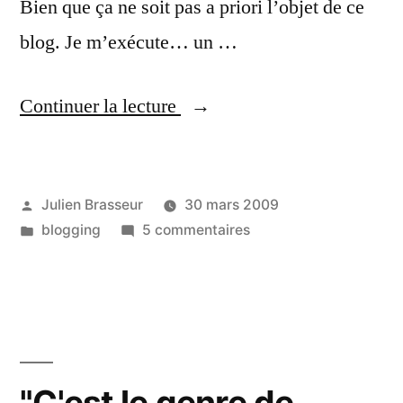
Bien que ça ne soit pas a priori l’objet de ce
blog. Je m’exécute… un …
« Je
Continuer la lecture
reviens
bientôt
Publié
Julien Brasseur
30 mars 2009
! »
par
Publié
sur
blogging
5 commentaires
dans
Je
reviens
bientôt
!
"C'est le genre de