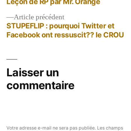
suivant :
Leçon de RP par Mr. Orange
Navigation
Article
Article précédent
de
précédent :
STUPEFLIP : pourquoi Twitter et
l’article
Facebook ont ressuscit?? le CROU
Laisser un
commentaire
Votre adresse e-mail ne sera pas publiée.
Les champs