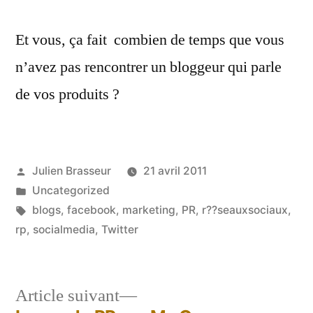
Et vous, ça fait combien de temps que vous
n’avez pas rencontrer un bloggeur qui parle
de vos produits ?
Publié
Julien Brasseur
21 avril 2011
par
Publié
Uncategorized
dans
Étiquettes :
blogs
,
facebook
,
marketing
,
PR
,
r??seauxsociaux
,
rp
,
socialmedia
,
Twitter
Article
Article suivant