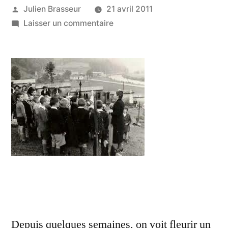
Publié
Julien Brasseur
21 avril 2011
par
sur
Laisser un commentaire
N???
enterrons
pas
les
social
medias
trop
vite
Depuis quelques semaines, on voit fleurir un