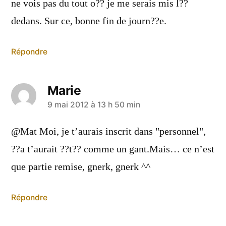
ne vois pas du tout o?? je me serais mis l??
dedans. Sur ce, bonne fin de journ??e.
Répondre
Marie
a
9 mai 2012 à 13 h 50 min
dit :
@Mat Moi, je t’aurais inscrit dans "personnel",
??a t’aurait ??t?? comme un gant.Mais… ce n’est
que partie remise, gnerk, gnerk ^^
Répondre