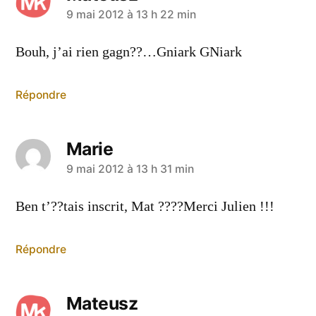
a
9 mai 2012 à 13 h 22 min
dit :
Bouh, j’ai rien gagn??…Gniark GNiark
Répondre
Marie
a
9 mai 2012 à 13 h 31 min
dit :
Ben t’??tais inscrit, Mat ????Merci Julien !!!
Répondre
Mateusz