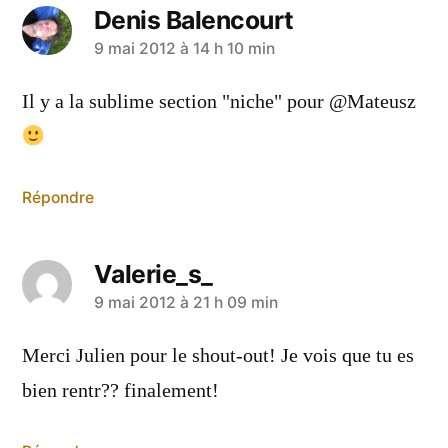
Denis Balencourt
a
9 mai 2012 à 14 h 10 min
dit :
Il y a la sublime section "niche" pour @Mateusz
Répondre
Valerie_s_
a
9 mai 2012 à 21 h 09 min
dit :
Merci Julien pour le shout-out! Je vois que tu es
bien rentr?? finalement!