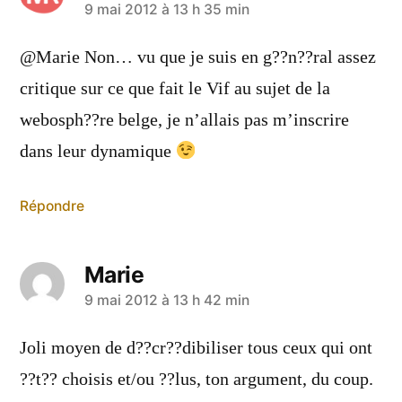
a
9 mai 2012 à 13 h 35 min
dit :
@Marie Non… vu que je suis en g??n??ral assez
critique sur ce que fait le Vif au sujet de la
webosph??re belge, je n’allais pas m’inscrire
dans leur dynamique
Répondre
Marie
a
9 mai 2012 à 13 h 42 min
dit :
Joli moyen de d??cr??dibiliser tous ceux qui ont
??t?? choisis et/ou ??lus, ton argument, du coup.