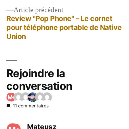
l’article
Article
Article précédent
précédent :
Review "Pop Phone" – Le cornet
pour téléphone portable de Native
Union
Rejoindre la
conversation
11 commentaires
Mateusz