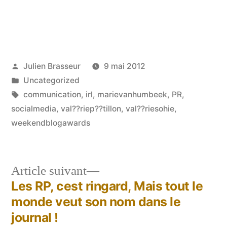
Publié
Julien Brasseur
9 mai 2012
par
Publié
Uncategorized
dans
Étiquettes :
communication
,
irl
,
marievanhumbeek
,
PR
,
socialmedia
,
val??riep??tillon
,
val??riesohie
,
weekendblogawards
Article
Article suivant
suivant :
Les RP, cest ringard, Mais tout le
Navigation
monde veut son nom dans le
de
journal !