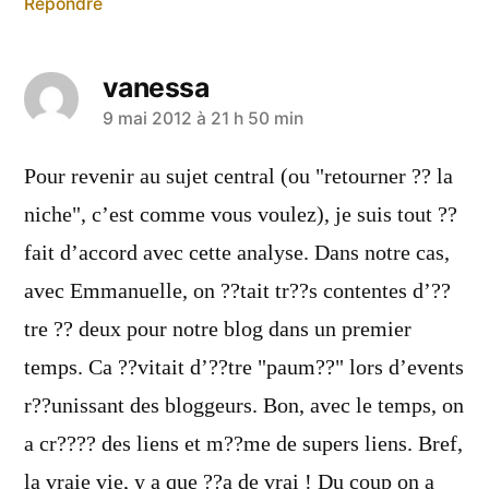
Répondre
vanessa
a
9 mai 2012 à 21 h 50 min
dit :
Pour revenir au sujet central (ou "retourner ?? la
niche", c’est comme vous voulez), je suis tout ??
fait d’accord avec cette analyse. Dans notre cas,
avec Emmanuelle, on ??tait tr??s contentes d’??
tre ?? deux pour notre blog dans un premier
temps. Ca ??vitait d’??tre "paum??" lors d’events
r??unissant des bloggeurs. Bon, avec le temps, on
a cr???? des liens et m??me de supers liens. Bref,
la vraie vie, y a que ??a de vrai ! Du coup on a