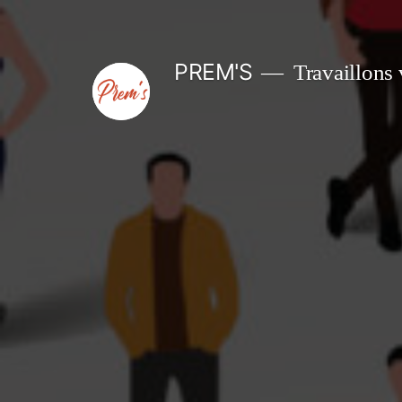
Aller
au
PREM'S
Travaillons 
contenu