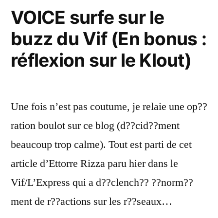
flop
concours
VOICE surfe sur le
:
? »
buzz du Vif (En bonus :
comment
éviter
réflexion sur le Klout)
le
flop
?
Une fois n’est pas coutume, je relaie une op??
ration boulot sur ce blog (d??cid??ment
beaucoup trop calme). Tout est parti de cet
article d’Ettorre Rizza paru hier dans le
Vif/L’Express qui a d??clench?? ??norm??
ment de r??actions sur les r??seaux…