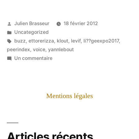
Publié
Julien Brasseur
18 février 2012
par
Publié
Uncategorized
dans
Étiquettes :
buzz
,
ettorerizza
,
klout
,
levif
,
li??geexpo2017
,
peerindex
,
voice
,
yannlebout
sur
Un commentaire
VOICE
surfe
sur
le
Mentions légales
buzz
du
Vif
(En
Articles récents
bonus