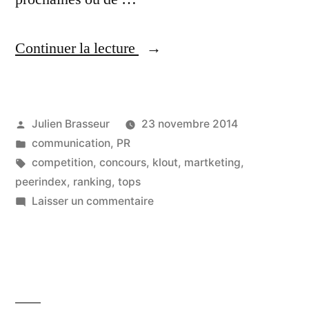
« Les
Continuer la lecture
«
tops
Publié
Julien Brasseur
23 novembre 2014
»
par
Publié
communication
,
PR
et
dans
Étiquettes :
competition
,
concours
,
klout
,
martketing
,
concours
peerindex
,
ranking
,
tops
sur
Laisser un commentaire
:
Les
comment
«
tops
éviter
»
le
et