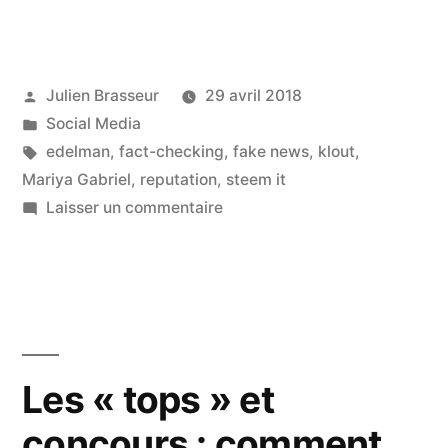
réseau
européen
Publié
Julien Brasseur
29 avril 2018
de
par
Publié
Social Media
fact
dans
Étiquettes :
edelman
,
fact-checking
,
fake news
,
klout
,
checkers
Mariya Gabriel
,
reputation
,
steem it
sur
Laisser un commentaire
citoyens,
Un
who's
réseau
européen
in
de
? »
fact
checkers
Les « tops » et
citoyens,
concours : comment
who's