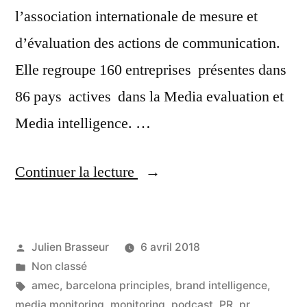
l’association internationale de mesure et
d’évaluation des actions de communication.
Elle regroupe 160 entreprises présentes dans
86 pays actives dans la Media evaluation et
Media intelligence. …
« [PODCAST]
Continuer la lecture
A
PR
Publié
Julien Brasseur
6 avril 2018
of
par
Publié
Non classé
IT
dans
Étiquettes :
amec
,
barcelona principles
,
brand intelligence
,
#8
media monitoring
,
monitoring
,
podcast
,
PR
,
pr