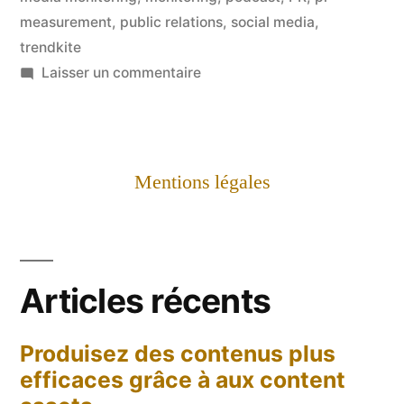
measurement
,
public relations
,
social media
,
–
trendkite
Comment
sur
Laisser un commentaire
[PODCAST]
mesurer
A
l'impact
PR
des
of
Mentions légales
IT
actions
#8
RP
–
Comment
?
Articles récents
mesurer
Les
l'impact
Barcelona
Produisez des contenus plus
des
efficaces grâce à aux content
actions
Principles »
RP