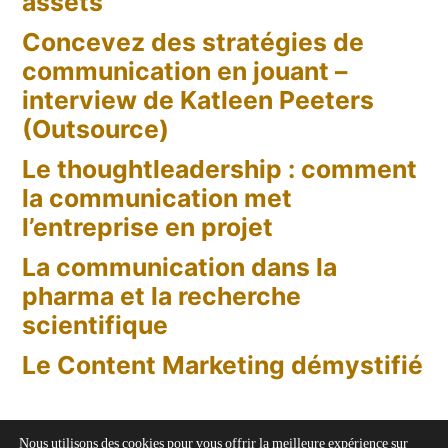
assets
?
Concevez des stratégies de
Les
communication en jouant –
Barcelona
interview de Katleen Peeters
Principles
(Outsource)
Le thoughtleadership : comment
la communication met
l’entreprise en projet
La communication dans la
pharma et la recherche
scientifique
Le Content Marketing démystifié
Nous utilisons des cookies pour vous offrir la meilleure expérience sur