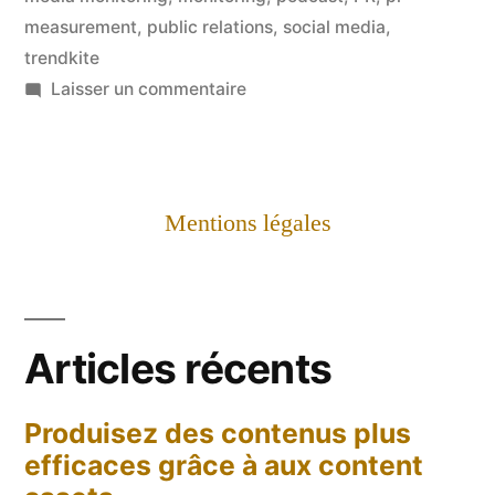
measurement
,
public relations
,
social media
,
–
trendkite
Comment
sur
Laisser un commentaire
[PODCAST]
mesurer
A
l'impact
PR
des
of
Mentions légales
IT
actions
#8
RP
–
Comment
?
Articles récents
mesurer
Les
l'impact
Barcelona
Produisez des contenus plus
des
efficaces grâce à aux content
actions
Principles »
RP