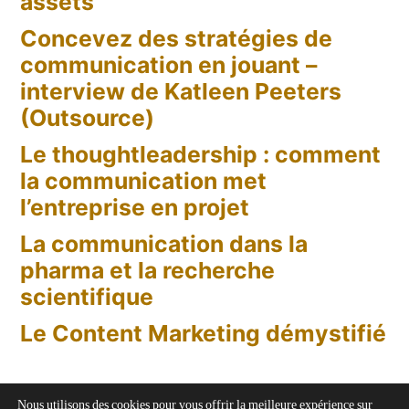
assets
?
Concevez des stratégies de
Les
communication en jouant –
Barcelona
interview de Katleen Peeters
Principles
(Outsource)
Le thoughtleadership : comment
la communication met
l’entreprise en projet
La communication dans la
pharma et la recherche
scientifique
Le Content Marketing démystifié
Nous utilisons des cookies pour vous offrir la meilleure expérience sur