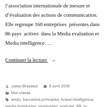
l’association internationale de mesure et
d’évaluation des actions de communication.
Elle regroupe 160 entreprises présentes dans
86 pays actives dans la Media evaluation et
Media intelligence. …
« [PODCAST]
Continuer la lecture
A
PR
Publié
Julien Brasseur
6 avril 2018
of
par
Publié
Non classé
IT
dans
Étiquettes :
amec
,
barcelona principles
,
brand intelligence
,
#8
media monitoring
,
monitoring
,
podcast
,
PR
,
pr