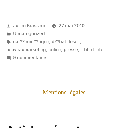
Publié
Julien Brasseur
27 mai 2010
par
Publié
Uncategorized
dans
Étiquettes :
caf??num??rique
,
d??bat
,
lesoir
,
nouveaumarketing
,
online
,
presse
,
rtbf
,
rtlinfo
sur
9 commentaires
??
Quel
avenir
pour
Mentions légales
la
presse
online
??