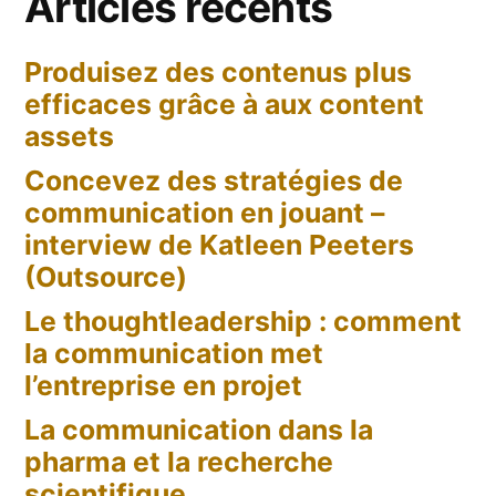
Articles récents
–
D??
Produisez des contenus plus
bat
efficaces grâce à aux content
??
deux
assets
balles
Concevez des stratégies de
(dans
communication en jouant –
le
interview de Katleen Peeters
pied)
(Outsource)
Le thoughtleadership : comment
la communication met
l’entreprise en projet
La communication dans la
pharma et la recherche
scientifique