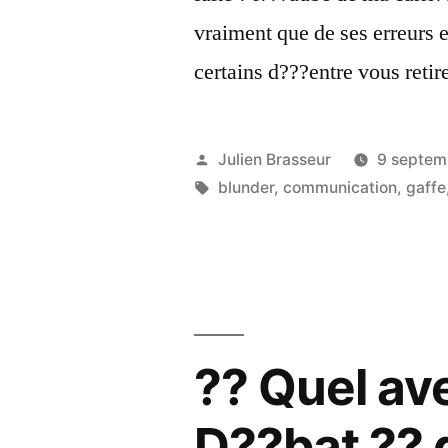
vraiment que de ses erreurs e
certains d???entre vous reti
Publié
Julien Brasseur
9 septem
par
Étiquettes :
blunder
,
communication
,
gaffe
?? Quel ave
D??bat ?? d