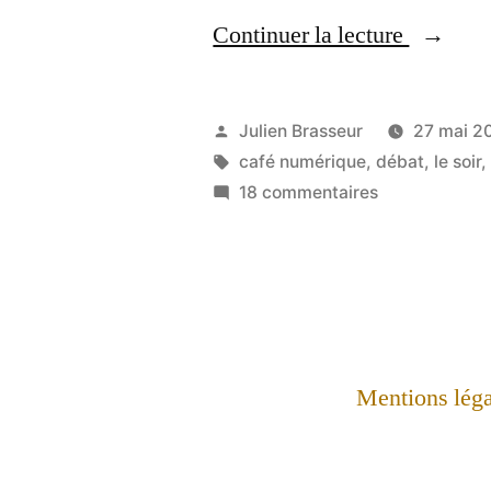
« «
Continuer la lecture
Quel
avenir
Publié
Julien Brasseur
27 mai 2
pour
par
Étiquettes :
café numérique
,
débat
,
le soir
sur
18 commentaires
la
«
presse
Quel
avenir
online
pour
»
la
–
presse
Mentions léga
online
Débat
»
à
–