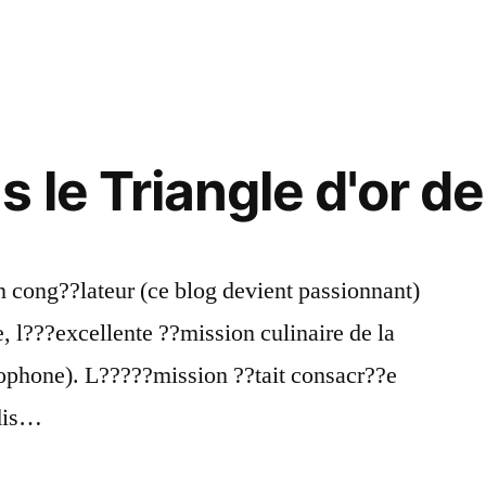
mique
 le Triangle d'or d
hip,
 cong??lateur (ce blog devient passionnant)
, l???excellente ??mission culinaire de la
cophone). L?????mission ??tait consacr??e
 dis…