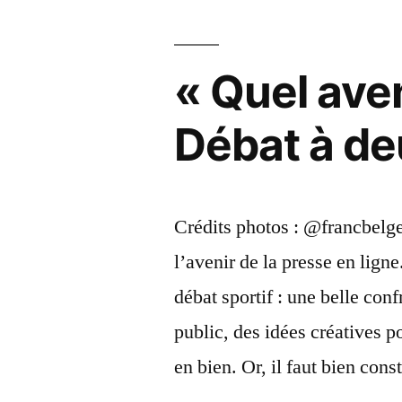
pour
la
presse
« Quel aven
online
??
Débat à deu
–
D??
bat
??
Crédits photos : @francbelge
deux
l’avenir de la presse en lig
balles
(dans
débat sportif : une belle conf
le
public, des idées créatives 
pied)
en bien. Or, il faut bien cons