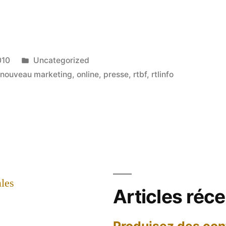
Publié
010
Uncategorized
dans
,
nouveau marketing
,
online
,
presse
,
rtbf
,
rtlinfo
les
Articles réc
Produisez des con