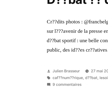
Cr??dits photos : @francbel
sur l???avenir de la presse 
d??bat sportif : une belle con
public, des id??es cr??ativ
Publié
Julien Brasseur
27 mai 2
par
Étiquettes :
caf??num??rique
,
d??bat
,
lesoi
sur
9 commentaires
??
Quel
avenir