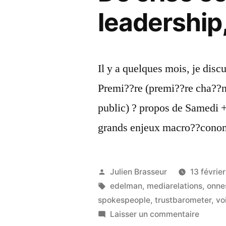
leadership,
Il y a quelques mois, je disc
Premi??re (premi??re cha??n
public) ? propos de Samedi +
grands enjeux macro??cono
Publié
Julien Brasseur
13 févrie
par
Étiquettes :
edelman
,
mediarelations
,
onne
spokespeople
,
trustbarometer
,
vo
sur
Laisser un commentaire