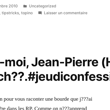
Publié
mbre 2010
Uncategorized
dans
sur
,
tipstricks
,
topino
Laisser un commentaire
Topino
dans
le
Triangle
d'or
des
moi, Jean-Pierre (
RP
??ch??.#jeudiconfess
on pour vous raconter une bourde que j???ai
i??re dans les RP. Comme on n???apprend