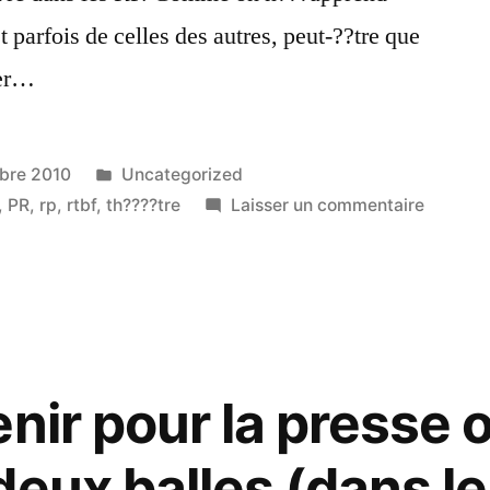
t parfois de celles des autres, peut-??tre que
rer…
Publié
bre 2010
Uncategorized
dans
sur
,
PR
,
rp
,
rtbf
,
th????tre
Laisser un commentaire
Pardonn
moi,
Jean-
Pierre
(Hautier
car
nir pour la presse o
j'ai
p??
eux balles (dans le
ch??.#j