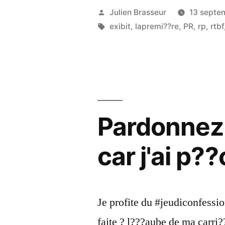
Publié
Julien Brasseur
13 septe
par
Étiquettes :
exibit
,
lapremi??re
,
PR
,
rp
,
rtbf
Pardonnez-
car j'ai p
Je profite du #jeudiconfessi
faite ? l???aube de ma carr