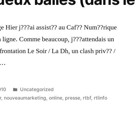
ge Hier j???ai assist?? au Caf?? Num??rique
en ligne. Comme beaucoup, j???attendais un
frontation Le Soir / La Dh, un clash priv?? /
es…
Publié
010
Uncategorized
dans
r
,
nouveaumarketing
,
online
,
presse
,
rtbf
,
rtlinfo