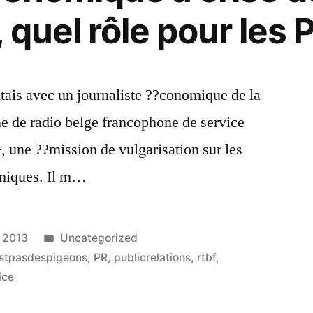
 quel rôle pour les 
utais avec un journaliste ??conomique de la
e de radio belge francophone de service
, une ??mission de vulgarisation sur les
miques. Il m…
Publié
r 2013
Uncategorized
dans
stpasdespigeons
,
PR
,
publicrelations
,
rtbf
,
ice