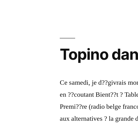
De
crise
écono
à
crise
de
Topino dans
leaders
quel
rôle
pour
Ce samedi, je d??givrais mon
les
en ??coutant Bient??t ? Table
PR
?
Premi??re (radio belge fran
aux alternatives ? la grande