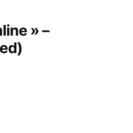
line » –
ied)