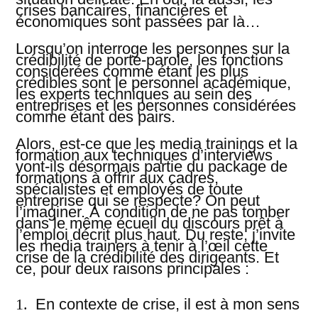
crises bancaires, financières et
économiques sont passées par là…
Lorsqu’on interroge les personnes sur la
crédibilité de porte-parole, les fonctions
considérées comme étant les plus
crédibles sont le personnel académique,
les experts techniques au sein des
entreprises et les personnes considérées
comme étant des pairs.
Alors, est-ce que les media trainings et la
formation aux techniques d’interviews
vont-ils désormais partie du package de
formations à offrir aux cadres,
spécialistes et employés de toute
entreprise qui se respecte? On peut
l’imaginer. À condition de ne pas tomber
dans le même écueil du discours prêt à
l’emploi décrit plus haut. Du reste, j’invite
les media trainers à tenir à l’œil cette
crise de la crédibilité des dirigeants.
Et
ce, pour deux raisons principales :
En contexte de crise, il est à mon sens