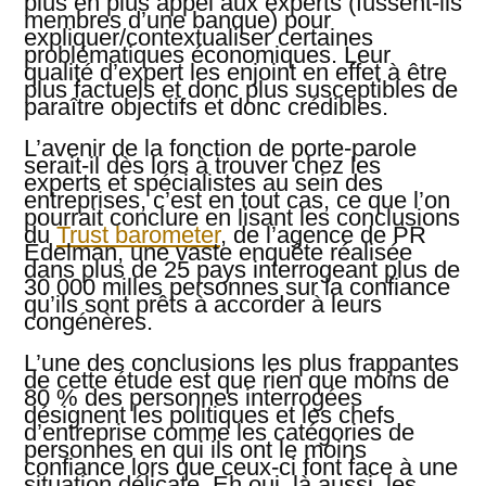
plus en plus appel aux experts (fussent-ils
membres d’une banque) pour
expliquer/contextualiser certaines
problématiques économiques. Leur
qualité d’expert les enjoint en effet à être
plus factuels et donc plus susceptibles de
paraître objectifs et donc crédibles.
L’avenir de la fonction de porte-parole
serait-il dès lors à trouver chez les
experts et spécialistes au sein des
entreprises, c’est en tout cas, ce que l’on
pourrait conclure en lisant les conclusions
du
Trust barometer
, de l’agence de PR
Edelman, une vaste enquête réalisée
dans plus de 25 pays interrogeant plus de
30 000 milles personnes sur la confiance
qu’ils sont prêts à accorder à leurs
congénères.
L’une des conclusions les plus frappantes
de cette étude est que rien que moins de
80 % des personnes interrogées
désignent les politiques et les chefs
d’entreprise comme les catégories de
personnes en qui ils ont le moins
confiance lors que ceux-ci font face à une
situation délicate. Eh oui, là aussi, les