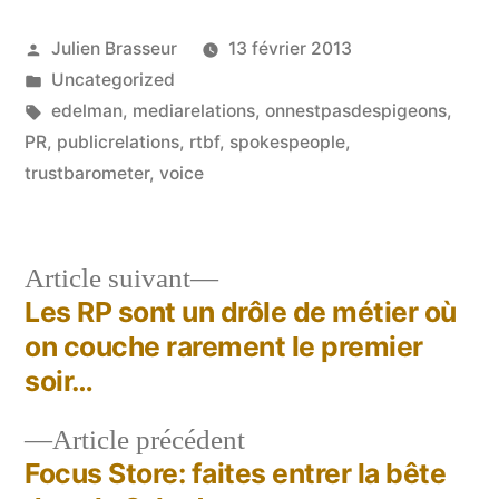
Publié
Julien Brasseur
13 février 2013
par
Publié
Uncategorized
dans
Étiquettes :
edelman
,
mediarelations
,
onnestpasdespigeons
,
PR
,
publicrelations
,
rtbf
,
spokespeople
,
trustbarometer
,
voice
Article
Article suivant
suivant :
Les RP sont un drôle de métier où
Navigation
on couche rarement le premier
de
soir…
l’article
Article
Article précédent
précédent :
Focus Store: faites entrer la bête