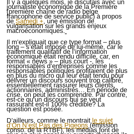
Il y a quelques mois, je discutais avec un
?
journaliste économique de la Première
(première chaîne de radio belge
francophone de service public) à propos
de
Samedi +
, une émission de
vulgarisation sur les grands enjeux
macroéconomiques.
Il m’expliquait que ce type format – plus
long – s’était imposé de lui-même, car le
traitement qualitatif de l’information
économique était rendu difficile, car, en
format « news » – plus court -, les
responsables d’entreprises comme les
responsables politiques profitaient de plus
en plus du micro qui leur était tendu pour
délivrer un discours souvent trop calibré,
essentiellement rassurer leurs clients,
actionnaires, administrés… En période de
crise, on peut les comprendre. Par contre,
est-ce qu’un discours qui se veut
rassurant est-il 100% crédible? La
question est posée.
D’ailleurs, comme le montrait
le sujet
d’On N’est Pas des Pigeons
(émission
conso. de la RTBF), les médias font de