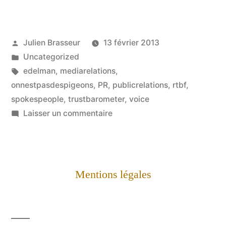
Publié
Julien Brasseur
13 février 2013
par
Publié
Uncategorized
dans
Étiquettes :
edelman
,
mediarelations
,
onnestpasdespigeons
,
PR
,
publicrelations
,
rtbf
,
spokespeople
,
trustbarometer
,
voice
sur
Laisser un commentaire
De
crise
économique
à
Mentions légales
crise
de
leadership,
quel