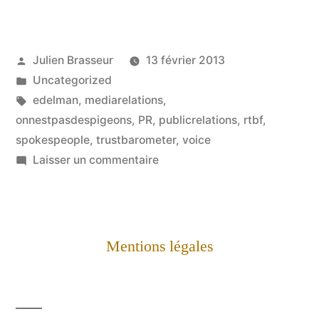
Publié
Julien Brasseur
13 février 2013
par
Publié
Uncategorized
dans
Étiquettes :
edelman
,
mediarelations
,
onnestpasdespigeons
,
PR
,
publicrelations
,
rtbf
,
spokespeople
,
trustbarometer
,
voice
sur
Laisser un commentaire
De
crise
économique
à
Mentions légales
crise
de
leadership,
quel