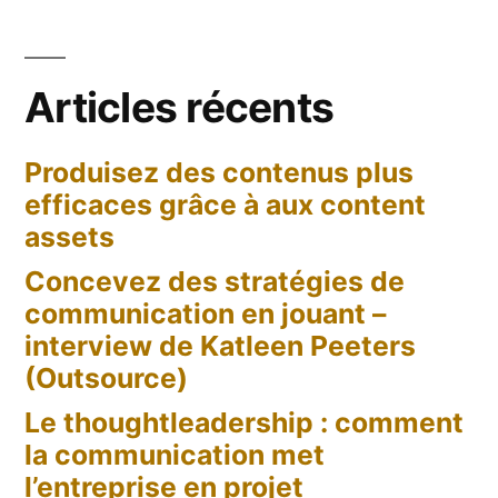
?
en
Interview
chef
de
Articles récents
Valérie
de
Kinzounza,
Flair
Produisez des contenus plus
rédactrice
Belgique »
efficaces grâce à aux content
en
chef
assets
de
Concevez des stratégies de
Flair
communication en jouant –
Belgique
interview de Katleen Peeters
(Outsource)
Le thoughtleadership : comment
la communication met
l’entreprise en projet