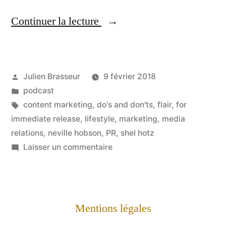
« Comment
Continuer la lecture
aborder
la
Publié
Julien Brasseur
9 février 2018
presse
par
Publié
podcast
lifestyle
dans
Étiquettes :
content marketing
,
do's and don'ts
,
flair
,
for
?
immediate release
,
lifestyle
,
marketing
,
media
relations
,
neville hobson
,
PR
,
shel hotz
Interview
sur
Laisser un commentaire
de
Comment
aborder
Valérie
la
Kinzounza,
presse
Mentions légales
rédactrice
lifestyle