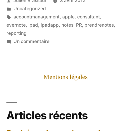
Publié
Julien Brasseur
3 avril 2012
par
Publié
Uncategorized
dans
Étiquettes :
accountmanagement
,
apple
,
consultant
,
evernote
,
ipad
,
ipadapp
,
notes
,
PR
,
prendrenotes
,
reporting
sur
Un commentaire
Evernote
–
j'ai
enfin
Mentions légales
compris!
Articles récents