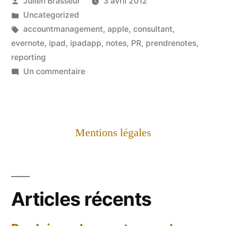
Publié
Julien Brasseur
3 avril 2012
par
Publié
Uncategorized
dans
Étiquettes :
accountmanagement
,
apple
,
consultant
,
evernote
,
ipad
,
ipadapp
,
notes
,
PR
,
prendrenotes
,
reporting
sur
Un commentaire
Evernote
–
j'ai
enfin
Mentions légales
compris!
Articles récents