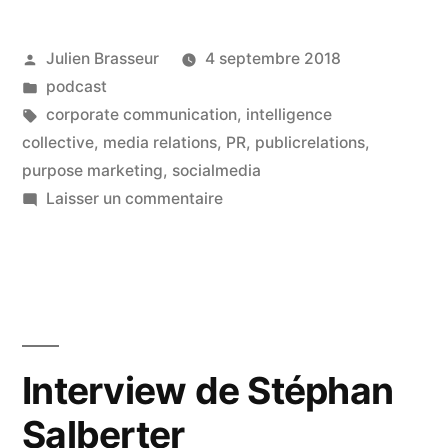
rôles
Publié
Julien Brasseur
4 septembre 2018
de
par
Publié
podcast
la
dans
Étiquettes :
corporate communication
,
intelligence
créativité
collective
,
media relations
,
PR
,
publicrelations
,
purpose marketing
,
socialmedia
–
sur
Laisser un commentaire
interview
Les
nouveaux
de
rôles
Sven
de
Nijs »
la
créativité
Interview de Stéphan
–
Salberter
interview