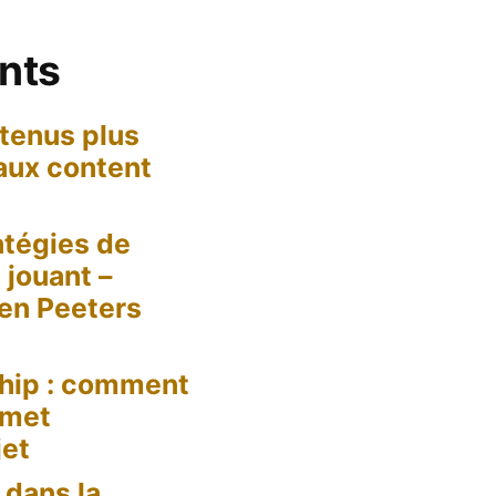
ents
tenus plus
 aux content
tégies de
jouant –
een Peeters
hip : comment
 met
jet
dans la