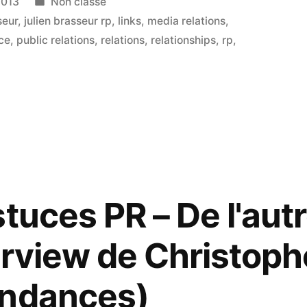
Publié
2013
Non classé
dans
seur
,
julien brasseur rp
,
links
,
media relations
,
ce
,
public relations
,
relations
,
relationships
,
rp
,
ns
u…
nalistes
tuces PR – De l'aut
nu…
terview de Christoph
endances)