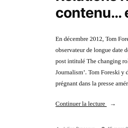
contenu… e
En décembre 2012, Tom Fores
observateur de longue date de
post intitulé The changing ro
Journalism’. Tom Foreski y 
prégnant dans la presse amé
« Relati
Continuer la lecture
RP/Journ
: