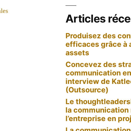
les
Articles réc
Produisez des con
efficaces grâce à
assets
ew
Concevez des stra
ophe
communication en 
t
interview de Katl
s
(Outsource)
ces)
Le thoughtleaders
la communication
l’entreprise en pro
La communication 