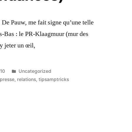
 De Pauw, me fait signe qu’une telle
ays-Bas : le PR-Klaagmuur (mur des
 jeter un œil,
Publié
010
Uncategorized
dans
presse
,
relations
,
tipsamptricks
s