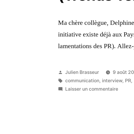
Ma chère collègue, Delphine
initiative existe déjà aux P
lamentations des PR). Allez-y
Publié
Julien Brasseur
9 août 2
par
Étiquettes :
communication
,
interview
,
PR
,
sur
Laisser un commentaire
Trucs
et
Astuce
PR
–