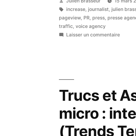
Publié
Julien Brasseur
15 mars 
une
par
Étiquettes :
increase
,
journalist
,
julien bras
pageview
,
PR
,
press
,
presse agen
affaire
traffic
,
voice agency
de
sur
Laisser un commentaire
Relatio
conten
RP/Jour
et
:
de
une
affaire
trafic »
de
Trucs et As
conte
et
micro : in
de
trafic
(Trends T