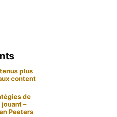
ents
tenus plus
 aux content
tégies de
jouant –
een Peeters