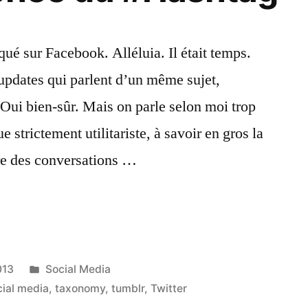
ué sur Facebook. Alléluia. Il était temps.
 updates qui parlent d’un même sujet,
Oui bien-sûr. Mais on parle selon moi trop
 strictement utilitariste, à savoir en gros la
ivre des conversations …
Publié
013
Social Media
dans
cial media
,
taxonomy
,
tumblr
,
Twitter