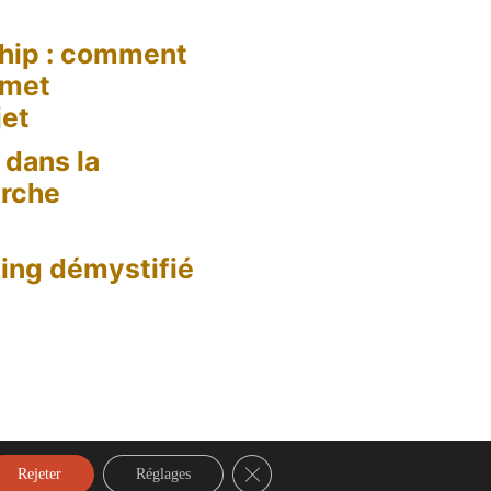
hip : comment
 met
jet
dans la
erche
ing démystifié
Fermer la bannière des cookies GD
Rejeter
Réglages