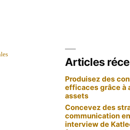
g »
e
tag
les
Articles réc
Produisez des con
efficaces grâce à
assets
Concevez des stra
communication en 
interview de Katl