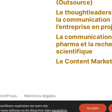
(Outsource)
Le thoughtleaders
la communication
l’entreprise en pro
La communication 
pharma et la rech
scientifique
Le Content Market
WordPress.
Mentions légales
 meilleure expérience sur notre site.
Accepter
 nous utilisons ou les désactiver dans
paramètres
.