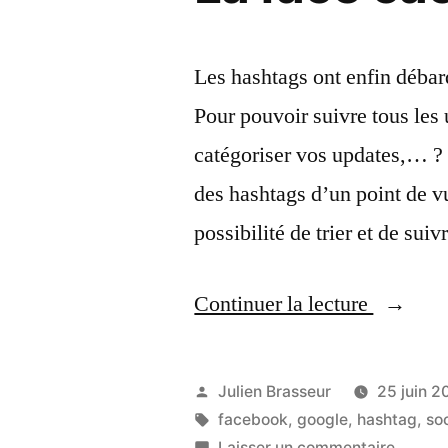
Les hashtags ont enfin débarq
Pour pouvoir suivre tous les
catégoriser vos updates,… ? 
des hashtags d’un point de vue
possibilité de trier et de su
« La
Continuer la lecture
face
cachée
Publié
Julien Brasseur
25 juin 2
du
par
Étiquettes :
facebook
,
google
,
hashtag
,
so
sur
Laisser un commentaire