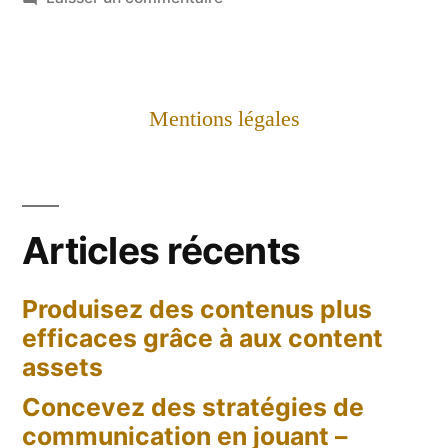
La
face
cachée
du
Mentions légales
#Hashtag
Articles récents
Produisez des contenus plus
efficaces grâce à aux content
assets
Concevez des stratégies de
communication en jouant –