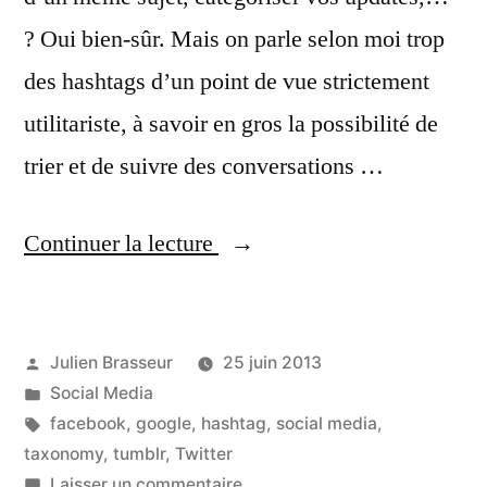
? Oui bien-sûr. Mais on parle selon moi trop
des hashtags d’un point de vue strictement
utilitariste, à savoir en gros la possibilité de
trier et de suivre des conversations …
« La
Continuer la lecture
face
cachée
Publié
Julien Brasseur
25 juin 2013
du
par
Publié
Social Media
#Hashtag »
dans
Étiquettes :
facebook
,
google
,
hashtag
,
social media
,
taxonomy
,
tumblr
,
Twitter
sur
Laisser un commentaire