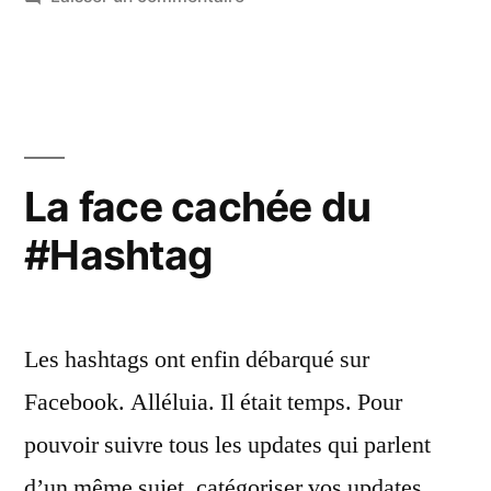
Tous
secrètement
amoureux
des
PR
!
La face cachée du
#Hashtag
Les hashtags ont enfin débarqué sur
Facebook. Alléluia. Il était temps. Pour
pouvoir suivre tous les updates qui parlent
d’un même sujet, catégoriser vos updates,…