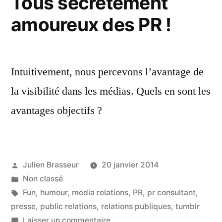
Tous secrètement
amoureux des PR !
Intuitivement, nous percevons l’avantage de
la visibilité dans les médias. Quels en sont les
avantages objectifs ?
Publié
Julien Brasseur
20 janvier 2014
par
Publié
Non classé
dans
Étiquettes :
Fun
,
humour
,
media relations
,
PR
,
pr consultant
,
presse
,
public relations
,
relations publiques
,
tumblr
sur
Laisser un commentaire