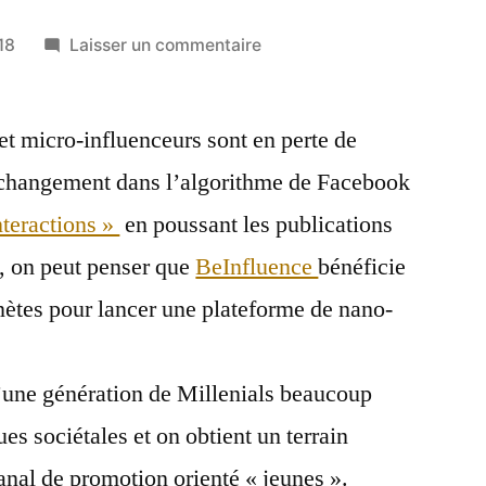
sur
18
Laisser un commentaire
Be
Influence
t micro-influenceurs sont en perte de
et
le
u changement dans l’algorithme de Facebook
Nano-
nteractions »
en poussant les publications
Influencer
Marketing
), on peut penser que
BeInfluence
bénéficie
nètes pour lancer une plateforme de nano-
’une génération de Millenials beaucoup
es sociétales et on obtient un terrain
nal de promotion orienté « jeunes ».