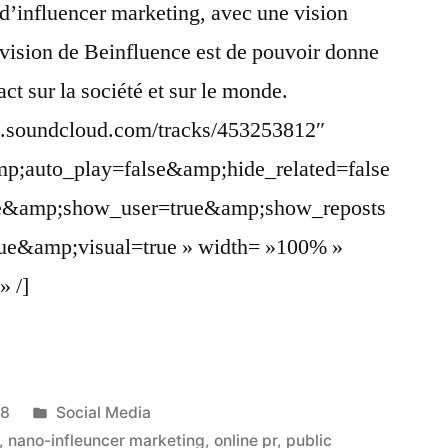
d’influencer marketing, avec une vision
a vision de Beinfluence est de pouvoir donne
t sur la société et sur le monde.
pi.soundcloud.com/tracks/453253812″
p;auto_play=false&amp;hide_related=false
&amp;show_user=true&amp;show_reposts
ue&amp;visual=true » width= »100% »
» /]
Publié
18
Social Media
dans
,
nano-infleuncer marketing
,
online pr
,
public