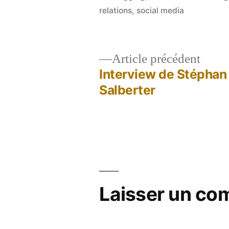
relations
,
social media
Artic
Article précédent
précé
Interview de Stéphan
Navigation
Salberter
de
l’article
Laisser un co