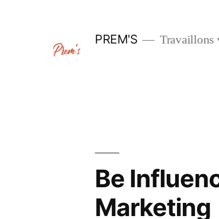
Aller
au
PREM'S
Travaillons 
contenu
Be Influen
Marketing