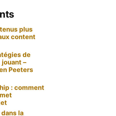
ents
tenus plus
 aux content
tégies de
jouant –
een Peeters
hip : comment
 met
jet
dans la