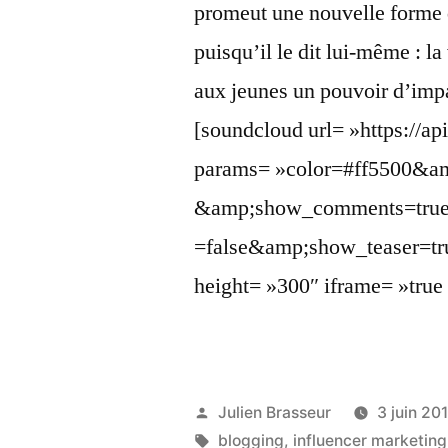
promeut une nouvelle forme 
puisqu’il le dit lui-même : l
aux jeunes un pouvoir d’impac
[soundcloud url= »https://a
params= »color=#ff5500&am
&amp;show_comments=true
=false&amp;show_teaser=tr
height= »300″ iframe= »true 
Publié
Julien Brasseur
3 juin 20
par
Étiquettes :
blogging
,
influencer marketing