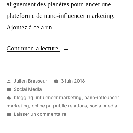
alignement des planètes pour lancer une
plateforme de nano-influencer marketing.
Ajoutez à cela un …
« Be
Continuer la lecture
Influence
et
Publié
Julien Brasseur
3 juin 2018
le
par
Publié
Social Media
Nano-
dans
Étiquettes :
blogging
,
influencer marketing
,
nano-infleuncer
Influencer
marketing
,
online pr
,
public relations
,
social media
sur
Laisser un commentaire
Marketing »
Be
Influence