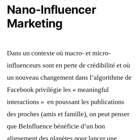
Nano-Influencer
de
Carlo
Marketing
de
Pascale
Dans un contexte où macro- et micro-
influenceurs sont en perte de crédibilité et où
un nouveau changement dans l’algorithme de
Facebook privilégie les « meaningful
interactions » en poussant les publications
des proches (amis et famille), on peut penser
que BeInfluence bénéficie d’un bon
alignement des planètes pour lancer une