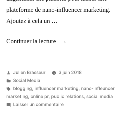
plateforme de nano-influencer marketing.
Ajoutez à cela un …
« Be
Continuer la lecture
Influence
et
Publié
Julien Brasseur
3 juin 2018
le
par
Publié
Social Media
Nano-
dans
Étiquettes :
blogging
,
influencer marketing
,
nano-infleuncer
Influencer
marketing
,
online pr
,
public relations
,
social media
sur
Laisser un commentaire
Marketing »
Be
Influence