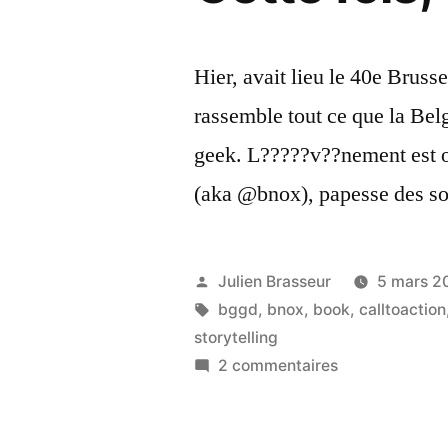
Hier, avait lieu le 40e Brus
rassemble tout ce que la Be
geek. L?????v??nement est or
(aka @bnox), papesse des s
Publié
Julien Brasseur
5 mars 2
par
Étiquettes :
bggd
,
bnox
,
book
,
calltoaction
storytelling
sur
2 commentaires
Cette
fois,