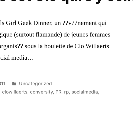
sels Girl Geek Dinner, un ??v??nement qui
lgique (surtout flamande) de jeunes femmes
ganis?? sous la houlette de Clo Willaerts
ocial media…
Publié
011
Uncategorized
dans
,
clowillaerts
,
conversity
,
PR
,
rp
,
socialmedia
,