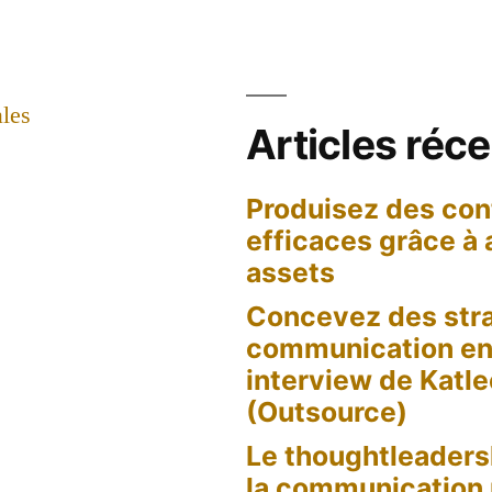
les
Articles réc
Produisez des con
efficaces grâce à
assets
Concevez des stra
communication en 
interview de Katl
(Outsource)
Le thoughtleaders
la communication