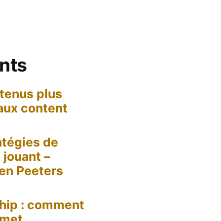
ents
tenus plus
 aux content
tégies de
jouant –
een Peeters
hip : comment
 met