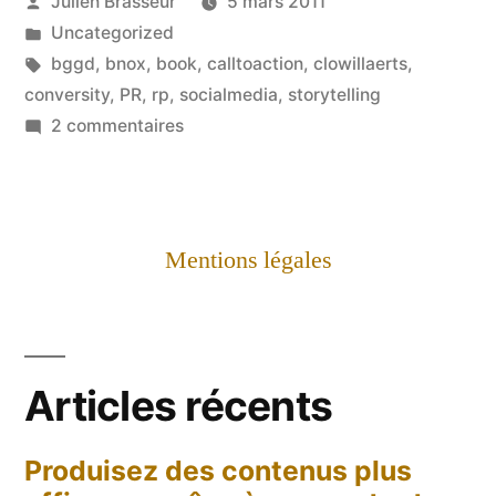
Publié
Julien Brasseur
5 mars 2011
par
Publié
Uncategorized
dans
Étiquettes :
bggd
,
bnox
,
book
,
calltoaction
,
clowillaerts
,
conversity
,
PR
,
rp
,
socialmedia
,
storytelling
sur
2 commentaires
Cette
fois,
c'est
Clo
Mentions légales
qui
s'y
colle
Articles récents
Produisez des contenus plus