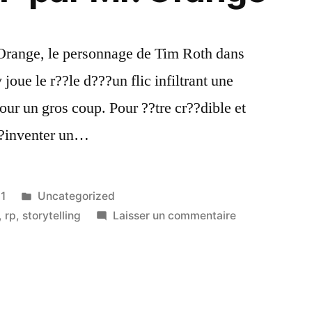
Orange, le personnage de Tim Roth dans
oue le r??le d???un flic infiltrant une
our un gros coup. Pour ??tre cr??dible et
???inventer un…
Publié
11
Uncategorized
dans
sur
,
rp
,
storytelling
Laisser un commentaire
Leçon
de
RP
par