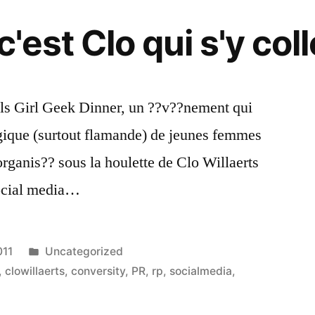
Mr.
Orange
c'est Clo qui s'y coll
sels Girl Geek Dinner, un ??v??nement qui
lgique (surtout flamande) de jeunes femmes
ganis?? sous la houlette de Clo Willaerts
ocial media…
Publié
011
Uncategorized
dans
,
clowillaerts
,
conversity
,
PR
,
rp
,
socialmedia
,