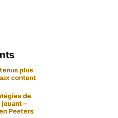
ents
tenus plus
 aux content
tégies de
jouant –
een Peeters