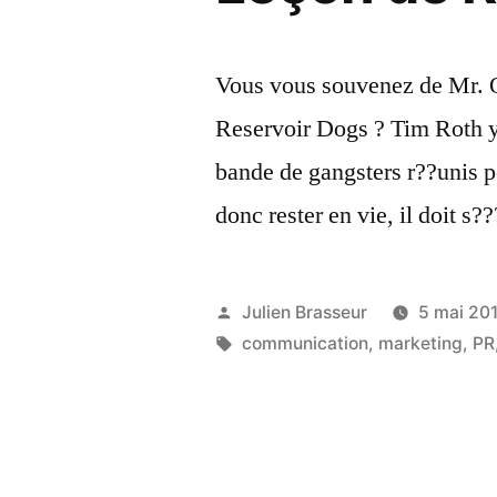
Vous vous souvenez de Mr. 
Reservoir Dogs ? Tim Roth y j
bande de gangsters r??unis p
donc rester en vie, il doit s
Publié
Julien Brasseur
5 mai 20
par
Étiquettes :
communication
,
marketing
,
PR