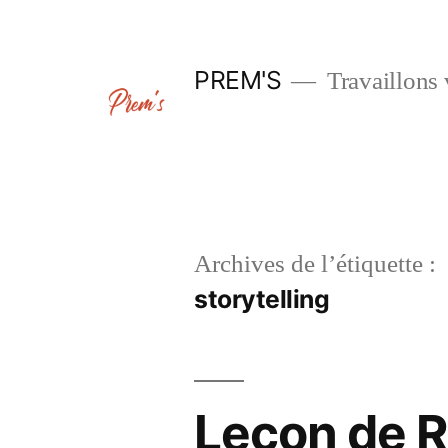
Aller
au
PREM'S
Travaillons 
contenu
Archives de l’étiquette :
storytelling
Leçon de R