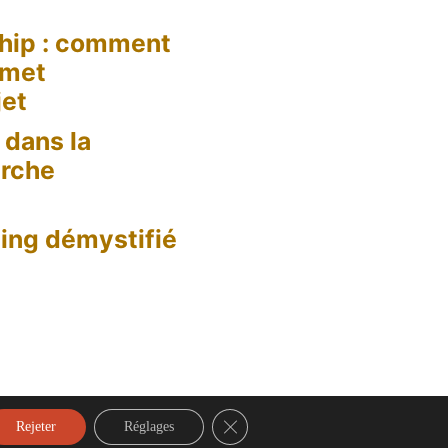
hip : comment
 met
jet
dans la
erche
ing démystifié
Fermer la bannière des cookies GD
Rejeter
Réglages