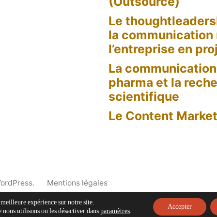
(Outsource)
Le thoughtleaders
la communication
l’entreprise en pro
La communication 
pharma et la rech
scientifique
Le Content Market
WordPress.
Mentions légales
 meilleure expérience sur notre site.
Accepter
 nous utilisons ou les désactiver dans
paramètres
.