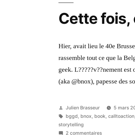
Cette fois, 
Hier, avait lieu le 40e Brus
rassemble tout ce que la Be
geek. L?????v??nement est or
(aka @bnox), papesse des s
Publié
Julien Brasseur
5 mars 2
par
Étiquettes :
bggd
,
bnox
,
book
,
calltoaction
storytelling
sur
2 commentaires